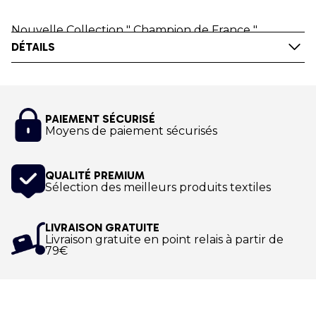
Nouvelle Collection " Champion de France ".
DÉTAILS
Optez pour le sweat unisexe blanc Nordic Walking
World Youth Academy de la nouvelle collection.
Ce sweat premium ultra confort blanc est aux
couleurs du Nordic Walking World Youth Academy.
Impression numérique !
PAIEMENT SÉCURISÉ
Moyens de paiement sécurisés
QUALITÉ PREMIUM
Sélection des meilleurs produits textiles
LIVRAISON GRATUITE
Livraison gratuite en point relais à partir de
79€