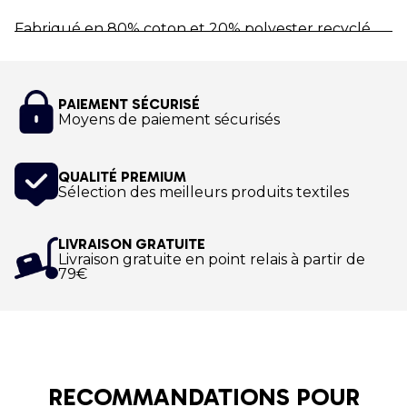
Fabriqué en 80% coton et 20% polyester recyclé,
ce sweat unisexe noir Nordic Walking World Youth
Academy possède un col et coupé cousu.
Ce sweat premium ultra confort noir est aux
PAIEMENT SÉCURISÉ
couleurs du Nordic Walking World Youth Academy.
Moyens de paiement sécurisés
Impression numérique !
QUALITÉ PREMIUM
Sélection des meilleurs produits textiles
LIVRAISON GRATUITE
Livraison gratuite en point relais à partir de
79€
RECOMMANDATIONS POUR