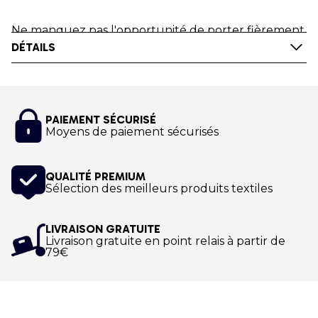
Ne manquez pas l'opportunité de porter fièrement
DÉTAILS
les couleurs du Nordic Walking World Youth
Academy. Affirmez votre passion pour le club sans
hésitation en portant ce t-shirt enfant Noir !
Impression numérique.
PAIEMENT SÉCURISÉ
Moyens de paiement sécurisés
QUALITÉ PREMIUM
Sélection des meilleurs produits textiles
LIVRAISON GRATUITE
Livraison gratuite en point relais à partir de
79€