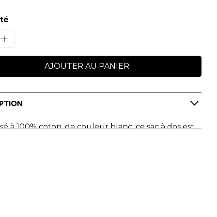
té
AJOUTER AU PANIER
PTION
 à 100% coton, de couleur blanc, ce sac à dos est
 idéal de vos déplacements au quotidien aux
rs du Nordic Walking World Youth Academy !
sion numérique.