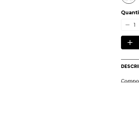
Quanti
1
DESCRI
Composé
l'allié
couleu
Impres