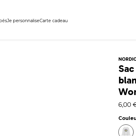
ébés
Je personnalise
Carte cadeau
NORDI
Sac
bla
Wor
6,00 
Coule