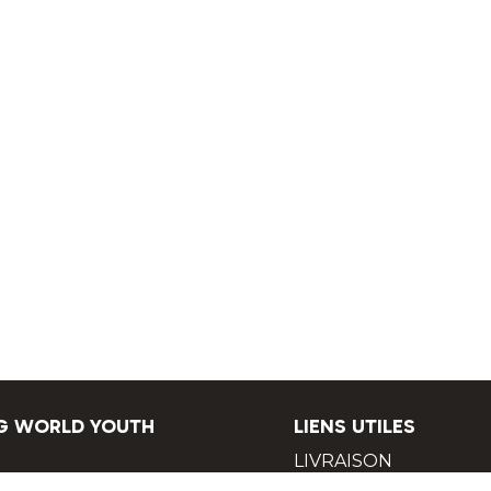
G WORLD YOUTH
LIENS UTILES
LIVRAISON
c Walking by young