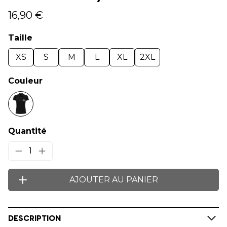
16,90 €
Taille
XS
S
M
L
XL
2XL
Couleur
Quantité
1
AJOUTER AU PANIER
DESCRIPTION