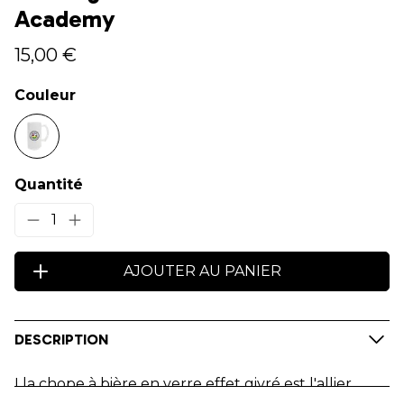
Academy
15,00 €
Couleur
Quantité
1
AJOUTER AU PANIER
DESCRIPTION
Lla chope à bière en verre effet givré est l'allier