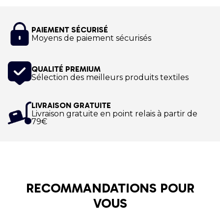
incontournable des membres
du Nordic Walking
World Youth Academy
. Cette chope à bière mesure
15cm de haut et 8 cm de diamètre. Le lot de deux
PAIEMENT SÉCURISÉ
chopes à bière est le cadeau idéal pour des
Moyens de paiement sécurisés
anniversaires et des fêtes pour tous les amoureux
de sport.
QUALITÉ PREMIUM
Sélection des meilleurs produits textiles
Impression numérique par sublimation.
LIVRAISON GRATUITE
Livraison gratuite en point relais à partir de
79€
RECOMMANDATIONS POUR
VOUS