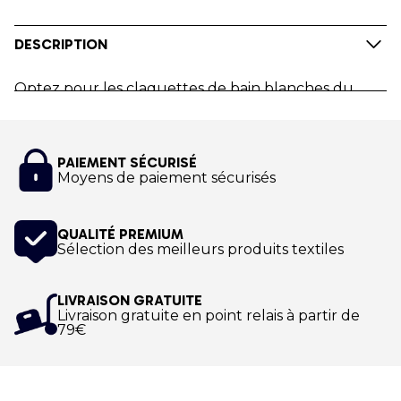
DESCRIPTION
Optez pour les claquettes de bain blanches du
Nordic Walking World Youth Academy
. Fabriquées
selon les normes "conformité végétalien", elles
restent un produit incontournable et intemporel
PAIEMENT SÉCURISÉ
de votre tenue détente estivale. Les claquettes de
Moyens de paiement sécurisés
bain en 100% PVC anti-dérapante reste un cadeau
idéal et affichent votre passion pour
Nordic Walking
QUALITÉ PREMIUM
World Youth Academy
.
Sélection des meilleurs produits textiles
Impression numérique
LIVRAISON GRATUITE
Livraison gratuite en point relais à partir de
79€