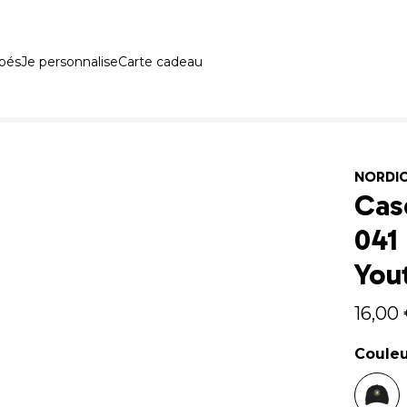
ébés
Je personnalise
Carte cadeau
NORDI
Cas
041
You
16,00
Coule