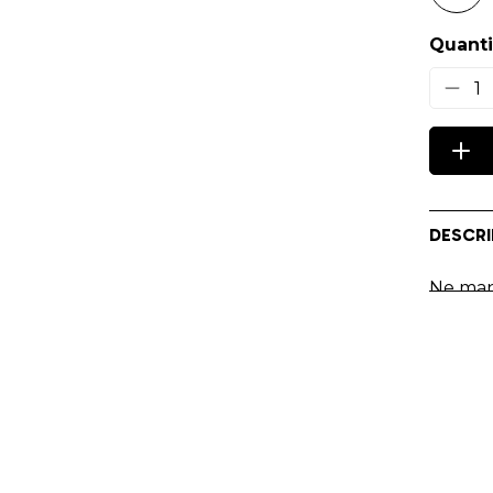
Quanti
1
DESCRI
Ne man
couleu
Affirme
casque
Impres