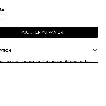
té
AJOUTER AU PANIER
PTION
quez pas l'opportunité de porter fièrement les
rs du
Nordic Walking World Youth Academy
.
z votre passion avec style en portant cette
tte Trucker de couleur noire !
sion numérique !