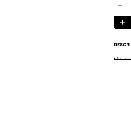
1
DESCRI
Optez p
polyes
Acade
Personn
Impres