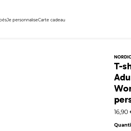
ébés
Je personnalise
Carte cadeau
NORDI
T-sh
Adu
Wor
per
16,90
Quanti