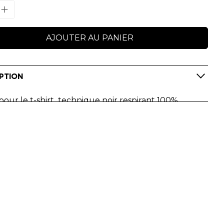
AJOUTER AU PANIER
PTION
our le t-shirt technique noir respirant 100%
ter aux couleurs de Nordic Walking World Youth
my
!
alisez votre t-shirt de sport à votre nom.
sion numérique.