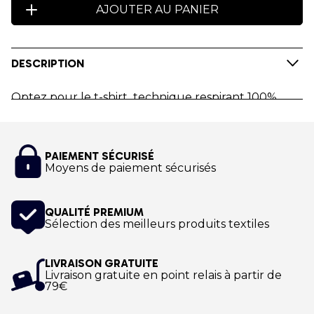
AJOUTER AU PANIER
DESCRIPTION
Optez pour le t-shirt technique respirant 100%
polyester aux couleurs de Nordic Walking World
Youth Academy
!
PAIEMENT SÉCURISÉ
Personnalisez votre t-shirt de sport à votre nom.
Moyens de paiement sécurisés
Impression numérique.
QUALITÉ PREMIUM
Sélection des meilleurs produits textiles
LIVRAISON GRATUITE
Livraison gratuite en point relais à partir de
79€