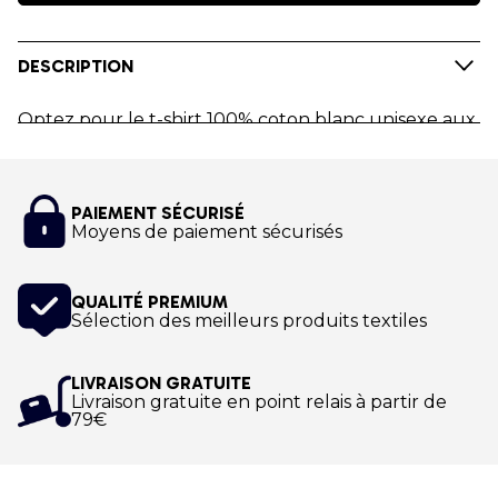
DESCRIPTION
Optez pour le t-shirt 100% coton blanc unisexe aux
couleurs de Nordic Walking World Youth
Academy
! Ce tee-shirt est composé d'une matière
douce et souple, très agréable à porter.
PAIEMENT SÉCURISÉ
Moyens de paiement sécurisés
Personnalisez ce t-shirt à votre nom !
QUALITÉ PREMIUM
Impression numérique
Sélection des meilleurs produits textiles
LIVRAISON GRATUITE
Livraison gratuite en point relais à partir de
79€