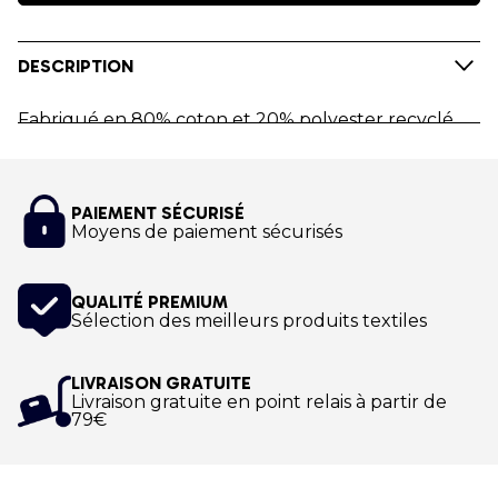
DESCRIPTION
Fabriqué en 80% coton et 20% polyester recyclé,
ce sweat unisexe noir du club Nordic Walking
World Youth Academy possède un col et coupé
cousu.
PAIEMENT SÉCURISÉ
Optez pour le sweat premium ultra confort noir
Moyens de paiement sécurisés
aux couleurs de votre Club et personnalisable !
QUALITÉ PREMIUM
Impression numérique !
Sélection des meilleurs produits textiles
LIVRAISON GRATUITE
Livraison gratuite en point relais à partir de
79€